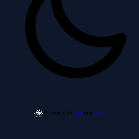
•
Powered by
Zola
and
Goyo