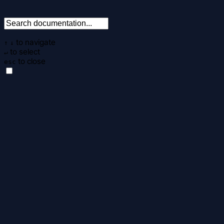
to navigate
↑
↓
to select
↵
to close
esc