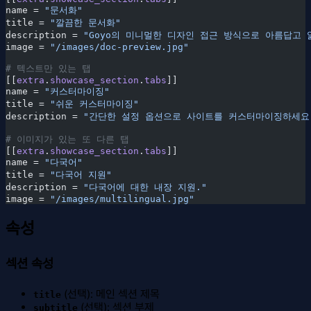
name =
 "문서화"
title =
 "깔끔한 문서화"
description =
 "Goyo의 미니멀한 디자인 접근 방식으로 아름답고
image =
 "/images/doc-preview.jpg"
# 텍스트만 있는 탭
[[
extra
.
showcase_section
.
tabs
]]
name =
 "커스터마이징"
title =
 "쉬운 커스터마이징"
description =
 "간단한 설정 옵션으로 사이트를 커스터마이징하세요
# 이미지가 있는 또 다른 탭
[[
extra
.
showcase_section
.
tabs
]]
name =
 "다국어"
title =
 "다국어 지원"
description =
 "다국어에 대한 내장 지원."
image =
 "/images/multilingual.jpg"
속성
섹션 속성
(선택): 메인 섹션 제목
title
(선택): 섹션 부제
subtitle