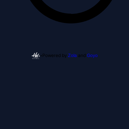
•
Powered by
Zola
and
Goyo