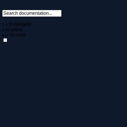
to navigate
↑
↓
to select
↵
to close
esc